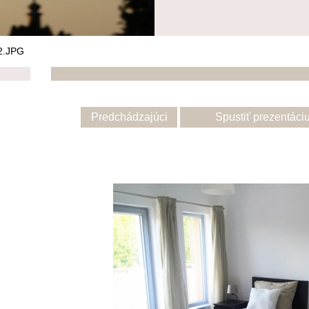
2.JPG
Predchádzajúci
Spustiť prezentáci