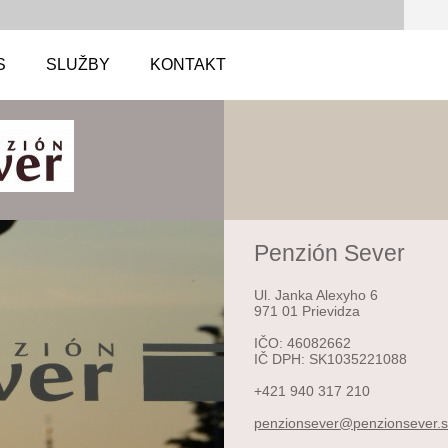
S
SLUŽBY
KONTAKT
Penzión Sever
Ul. Janka Alexyho 6
971 01 Prievidza
IČO: 46082662
IČ DPH: SK1035221088
+421 940 317 210
penzions
ever@pen
zionseve
r.