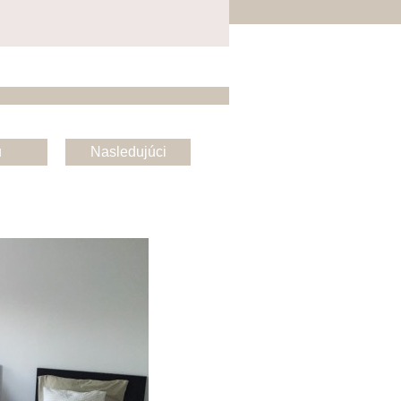
u
Nasledujúci