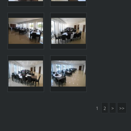
1
2
>
>>