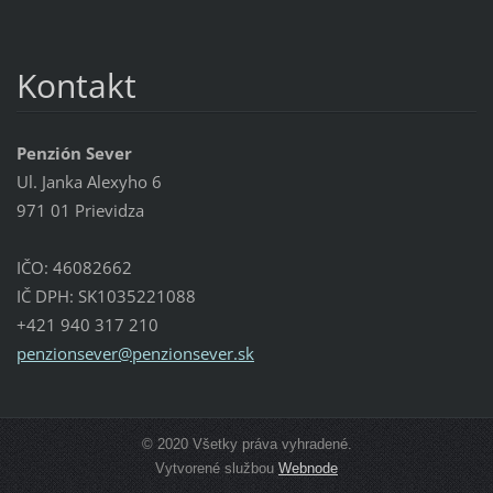
Kontakt
Penzión Sever
Ul. Janka Alexyho 6
971 01 Prievidza
IČO: 46082662
IČ DPH: SK1035221088
+421 940 317 210
penzions
ever@pen
zionseve
r.sk
© 2020 Všetky práva vyhradené.
Vytvorené službou
Webnode